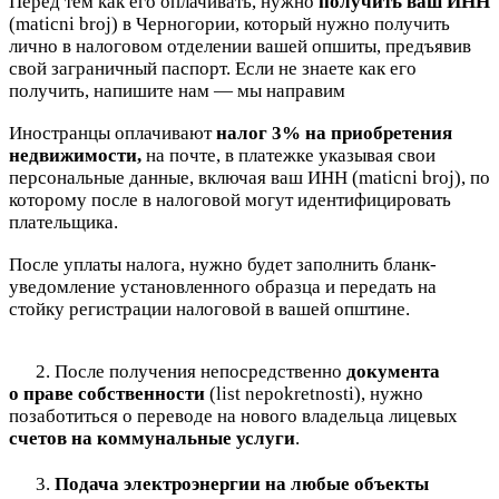
Перед тем как его оплачивать, нужно
получить ваш ИНН
(maticni broj) в Черногории, который нужно получить
лично в налоговом отделении вашей опшиты, предъявив
свой заграничный паспорт. Если не знаете как его
получить, напишите нам — мы направим
Иностранцы оплачивают
налог 3%
на приобретения
недвижимости,
на почте, в платежке указывая свои
персональные данные, включая ваш ИНН (maticni broj), по
которому после в
налоговой
могут идентифицировать
плательщика.
После уплаты налога, нужно будет заполнить бланк-
уведомление установленного образца и передать на
стойку регистрации налоговой в вашей општине.
2. После получения непосредственно
документа
о праве собственности
(list nepokretnosti), нужно
позаботиться о переводе на нового владельца лицевых
счетов на коммунальные услуги
.
⠀
3.
Подача электроэнергии на любые объекты