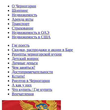
О Черногории
Шоппинг
Недвижимость
Аренда яхты
Транспорт
Страхование
Недвижимость в ОАЭ
Недвижимость в США
Где поесть
Скидки, распродажи и акции в Баре
Рецепты черногорской кухни
Детский вопрос
Личные деньги
Чем заняться?
Достопримечательности
Кстати!
Риелтор в Черногории
А как у них
Что купить / Где купить
Впечатления