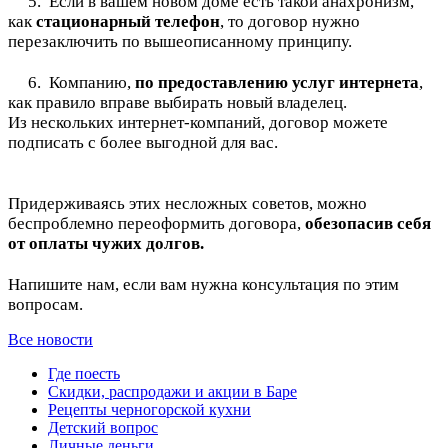
5. Если в вашем новом доме есть такой анахронизм,
как
стационарный телефон
, то договор нужно
перезаключить по вышеописанному принципу.
⠀
6. Компанию,
по предоставлению услуг интернета
,
как правило вправе выбирать новый владелец.
Из нескольких интернет-компаний, договор можете
подписать с более выгодной для вас.
⠀
Придерживаясь этих несложных советов, можно
беспроблемно переоформить договора,
обезопасив себя
от оплаты чужих долгов.
⠀
Напишите нам, если вам нужна консультация по этим
вопросам.
Все новости
Где поесть
Скидки, распродажи и акции в Баре
Рецепты черногорской кухни
Детский вопрос
Личные деньги