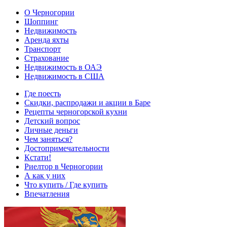
О Черногории
Шоппинг
Недвижимость
Аренда яхты
Транспорт
Страхование
Недвижимость в ОАЭ
Недвижимость в США
Где поесть
Скидки, распродажи и акции в Баре
Рецепты черногорской кухни
Детский вопрос
Личные деньги
Чем заняться?
Достопримечательности
Кстати!
Риелтор в Черногории
А как у них
Что купить / Где купить
Впечатления